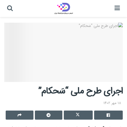
اجرای طرح ملی “سَحکام”
18 مهر 1402