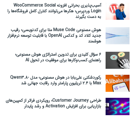
آسیب‌پذیری بحرانی افزونه WooCommerce Social
Login وردپرس؛ هکرها می‌توانند کنترل کامل فروشگاه‌ها را
به دست بگیرند
هوش مصنوعی Muse Code متا برای کدنویسی؛ رقیب
جدید کلاد کد و کدکس OpenAI با قابلیت توسعه نرم‌افزار
هوشمند
۶ سؤال کلیدی برای تدوین استراتژی هوش مصنوعی؛
راهنمای کسب‌وکارها برای موفقیت در تحول AI
رکوردشکنی علی‌بابا در هوش مصنوعی؛ مدل Qwen3.8-
Max با ۲.۴ تریلیون پارامتر وارد رقابت جهانی شد
طراحی Customer Journey؛ رویکردی فراتر از کمپین‌های
بازاریابی برای افزایش Activation و رشد پایدار