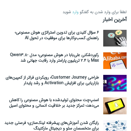
لطفاَ برای وارد شدن به گفتگو
وارد
شوید
آخرین اخبار
۶ سؤال کلیدی برای تدوین استراتژی هوش مصنوعی؛
راهنمای کسب‌وکارها برای موفقیت در تحول AI
رکوردشکنی علی‌بابا در هوش مصنوعی؛ مدل Qwen3.8-
Max با ۲.۴ تریلیون پارامتر وارد رقابت جهانی شد
طراحی Customer Journey؛ رویکردی فراتر از کمپین‌های
بازاریابی برای افزایش Activation و رشد پایدار
اسنپ‌چت محتوای تولیدشده با هوش مصنوعی را کاهش
می‌دهد؛ تمرکز جدید بر خلاقیت انسانی و محتوای اصیل
رایگان شدن آموزش‌های پیشرفته لینک‌سازی؛ فرصتی جدید
برای متخصصان سئو و دیجیتال مارکتینگ