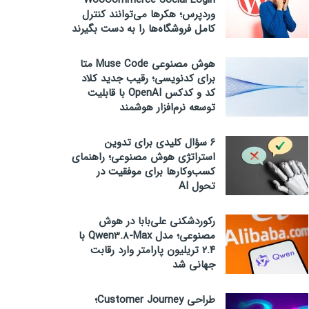
WooCommerce Social Login
وردپرس؛ هکرها می‌توانند کنترل
کامل فروشگاه‌ها را به دست بگیرند
هوش مصنوعی Muse Code متا
برای کدنویسی؛ رقیب جدید کلاد
کد و کدکس OpenAI با قابلیت
توسعه نرم‌افزار هوشمند
۶ سؤال کلیدی برای تدوین
استراتژی هوش مصنوعی؛ راهنمای
کسب‌وکارها برای موفقیت در
تحول AI
رکوردشکنی علی‌بابا در هوش
مصنوعی؛ مدل Qwen3.8-Max با
۲.۴ تریلیون پارامتر وارد رقابت
جهانی شد
طراحی Customer Journey؛