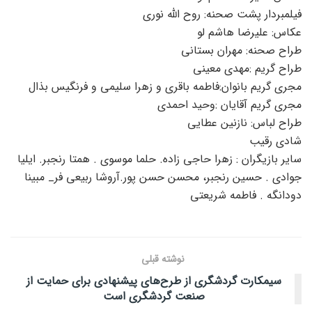
فیلمبردار پشت صحنه: روح الله نوری
عکاس: علیرضا هاشم لو
طراح صحنه: مهران بستانی
طراح گریم :مهدی معینی
مجری گریم بانوان:فاطمه باقری و زهرا سلیمی و فرنگیس بذال
مجری گریم آقایان :وحید احمدی
طراح لباس: نازنین عطایی
شادی رقیب
سایر بازیگران : زهرا حاجی زاده. حلما موسوی . همتا رنجبر. ایلیا
جوادی . حسین رنجبر، محسن حسن پور.آروشا ربیعی فر_ مبینا
دودانگه . فاطمه شریعتی
نوشته قبلی
سیمکارت گردشگری از طرح‌های پیشنهادی برای حمایت از
صنعت گردشگری است