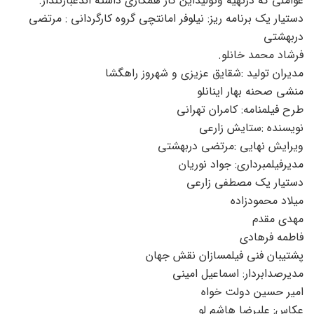
عواملی که درتهیه وتولیداین کار همکاری داشته اندعبارتنداز.
دستیار یک برنامه ریز: نیلوفر امانتچی گروه کارگردانی : مرتضی
دربهشتی
فرشاد محمد خانلو.
مدیران تولید :شقایق عزیزی و شهروز راهگشا
منشی صحنه بهار اینانلو
طرح فیلمنامه: کامران تهرانی
نویسنده :ستایش زارعی
ویرایش نهایی :مرتضی دربهشتی
مدیرفیلمبرداری: جواد نوریان
دستیار یک مصطفی زارعی
میلاد محمودزاده
مهدی مقدم
فاطمه فرهادی
پشتیبان فنی فیلمسازان نقش جهان
مدیرصدابردار: اسماعیل امینی
امیر حسین دولت خواه
عکاس: علیرضا هاشم لو