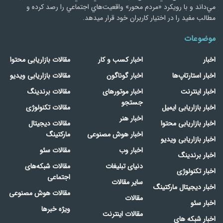
مي‌داند و با رويكرد «مردم‌ محور» واقعيت‌هاي اجتماعي را رصد کرده و
مطالب مفید را در اختیار کاربران خود قرار میدهد.
موضوعات
اخبار
اخبار کسب و کار
مقالات بازاریابی محتوا
اخبار استارتاپ‌ها
اخبار گوناگون
مقالات بازاریابی ویدیو
اخبار اینترنت
اخبار موتورهای
مقالات برندینگ
جستجو
اخبار بازاریابی ایمیل
مقالات تکنولوژی
اخبار هنر
اخبار بازاریابی محتوا
مقالات دیجیتال
اخبار هوش مصنوعی
مارکتینگ
اخبار بازاریابی ویدیو
اخبار وب
مقالات سئو
اخبار برندینگ
دنیای تبلیغات
مقالات شبکه‌های
اخبار تکنولوژی
اجتماعی
سایر مقالات
اخبار دیجیتال مارکتینگ
مقالات هوش مصنوعی
مقالات
اخبار سئو
ویژه خبرها
مقالات اینترنت
اخبار شبکه های