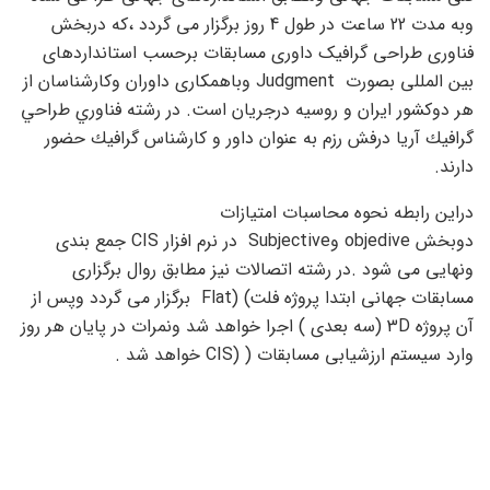
وبه مدت 22 ساعت در طول 4 روز برگزار می گردد ،که دربخش
فناوری طراحی گرافیک داوری مسابقات برحسب استانداردهای
بین المللی بصورت Judgment وباهمکاری داوران وکارشناسان از
هر دوکشور ایران و روسیه درجریان است. در رشته فناوري طراحي
گرافيك آریا درفش رزم به عنوان داور و كارشناس گرافيك حضور
دارند.
دراین رابطه نحوه محاسبات امتیازات
دوبخش objedive وSubjective در نرم افزار CIS جمع بندی
ونهایی می شود .در رشته اتصالات نیز مطابق روال برگزاری
مسابقات جهانی ابتدا پروژه فلت) (Flat برگزار می گردد وپس از
آن پروژه 3D (سه بعدی ) اجرا خواهد شد ونمرات در پایان هر روز
وارد سیستم ارزشیابی مسابقات ( (CIS خواهد شد .