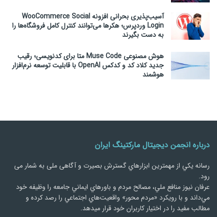
آسیب‌پذیری بحرانی افزونه WooCommerce Social
Login وردپرس؛ هکرها می‌توانند کنترل کامل فروشگاه‌ها را
به دست بگیرند
هوش مصنوعی Muse Code متا برای کدنویسی؛ رقیب
جدید کلاد کد و کدکس OpenAI با قابلیت توسعه نرم‌افزار
هوشمند
درباره انجمن دیجیتال مارکتینگ ایران
رسانه يكي از مهمترین ابزارهاي گسترش بصیرت و آگاهی ملی به شمار می
رود.
عرفان نیوز منافع ملي، مصالح مردم و باورهاي ايماني جامعه را وظيفه خود
مي‌داند و با رويكرد «مردم‌ محور» واقعيت‌هاي اجتماعي را رصد کرده و
مطالب مفید را در اختیار کاربران خود قرار میدهد.