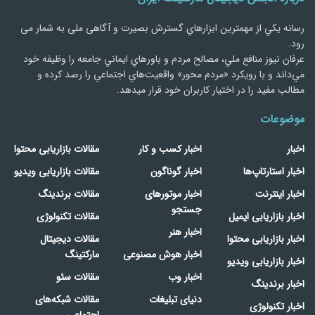
رسانه يكي از مهمترین ابزارهاي گسترش بصیرت و آگاهی ملی به شمار می
رود.
عرفان نیوز منافع ملي، مصالح مردم و باورهاي ايماني جامعه را وظيفه خود
مي‌داند و با رويكرد «مردم‌ محور» واقعيت‌هاي اجتماعي را رصد کرده و
مطالب مفید را در اختیار کاربران خود قرار میدهد.
موضوعات
اخبار
اخبار کسب و کار
مقالات بازاریابی محتوا
اخبار استارتاپ‌ها
اخبار گوناگون
مقالات بازاریابی ویدیو
اخبار اینترنت
اخبار موتورهای
مقالات برندینگ
جستجو
اخبار بازاریابی ایمیل
مقالات تکنولوژی
اخبار هنر
اخبار بازاریابی محتوا
مقالات دیجیتال
اخبار هوش مصنوعی
مارکتینگ
اخبار بازاریابی ویدیو
اخبار وب
مقالات سئو
اخبار برندینگ
دنیای تبلیغات
مقالات شبکه‌های
اخبار تکنولوژی
اجتماعی