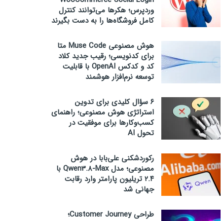
WooCommerce Social Login
وردپرس؛ هکرها می‌توانند کنترل
کامل فروشگاه‌ها را به دست بگیرند
هوش مصنوعی Muse Code متا
برای کدنویسی؛ رقیب جدید کلاد
کد و کدکس OpenAI با قابلیت
توسعه نرم‌افزار هوشمند
۶ سؤال کلیدی برای تدوین
استراتژی هوش مصنوعی؛ راهنمای
کسب‌وکارها برای موفقیت در
تحول AI
رکوردشکنی علی‌بابا در هوش
مصنوعی؛ مدل Qwen3.8-Max با
۲.۴ تریلیون پارامتر وارد رقابت
جهانی شد
طراحی Customer Journey؛