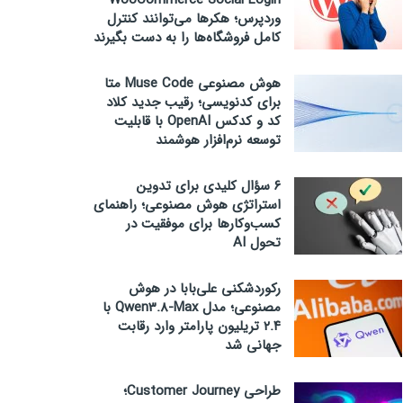
WooCommerce Social Login
وردپرس؛ هکرها می‌توانند کنترل
کامل فروشگاه‌ها را به دست بگیرند
هوش مصنوعی Muse Code متا
برای کدنویسی؛ رقیب جدید کلاد
کد و کدکس OpenAI با قابلیت
توسعه نرم‌افزار هوشمند
۶ سؤال کلیدی برای تدوین
استراتژی هوش مصنوعی؛ راهنمای
کسب‌وکارها برای موفقیت در
تحول AI
رکوردشکنی علی‌بابا در هوش
مصنوعی؛ مدل Qwen3.8-Max با
۲.۴ تریلیون پارامتر وارد رقابت
جهانی شد
طراحی Customer Journey؛