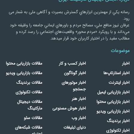
رسانه يكي از مهمترین ابزارهاي گسترش بصیرت و آگاهی ملی به شمار می
رود.
عرفان نیوز منافع ملي، مصالح مردم و باورهاي ايماني جامعه را وظيفه خود
مي‌داند و با رويكرد «مردم‌ محور» واقعيت‌هاي اجتماعي را رصد کرده و
مطالب مفید را در اختیار کاربران خود قرار میدهد.
موضوعات
اخبار
اخبار کسب و کار
مقالات بازاریابی محتوا
اخبار استارتاپ‌ها
اخبار گوناگون
مقالات بازاریابی ویدیو
اخبار اینترنت
اخبار موتورهای
مقالات برندینگ
جستجو
اخبار بازاریابی ایمیل
مقالات تکنولوژی
اخبار هنر
اخبار بازاریابی محتوا
مقالات دیجیتال
اخبار هوش مصنوعی
مارکتینگ
اخبار بازاریابی ویدیو
اخبار وب
مقالات سئو
اخبار برندینگ
دنیای تبلیغات
مقالات شبکه‌های
اخبار تکنولوژی
اجتماعی