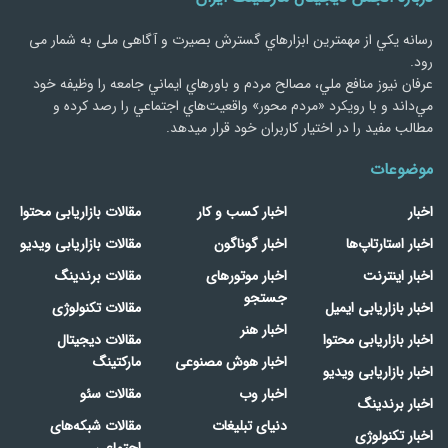
رسانه يكي از مهمترین ابزارهاي گسترش بصیرت و آگاهی ملی به شمار می
رود.
عرفان نیوز منافع ملي، مصالح مردم و باورهاي ايماني جامعه را وظيفه خود
مي‌داند و با رويكرد «مردم‌ محور» واقعيت‌هاي اجتماعي را رصد کرده و
مطالب مفید را در اختیار کاربران خود قرار میدهد.
موضوعات
اخبار
اخبار کسب و کار
مقالات بازاریابی محتوا
اخبار استارتاپ‌ها
اخبار گوناگون
مقالات بازاریابی ویدیو
اخبار اینترنت
اخبار موتورهای
مقالات برندینگ
جستجو
اخبار بازاریابی ایمیل
مقالات تکنولوژی
اخبار هنر
اخبار بازاریابی محتوا
مقالات دیجیتال
اخبار هوش مصنوعی
مارکتینگ
اخبار بازاریابی ویدیو
اخبار وب
مقالات سئو
اخبار برندینگ
دنیای تبلیغات
مقالات شبکه‌های
اخبار تکنولوژی
اجتماعی