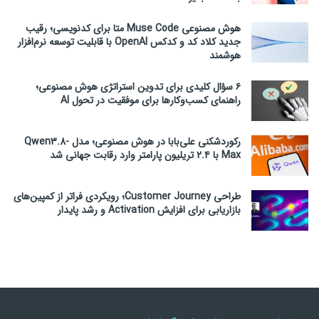
هوش مصنوعی Muse Code متا برای کدنویسی؛ رقیب
جدید کلاد کد و کدکس OpenAI با قابلیت توسعه نرم‌افزار
هوشمند
۶ سؤال کلیدی برای تدوین استراتژی هوش مصنوعی؛
راهنمای کسب‌وکارها برای موفقیت در تحول AI
رکوردشکنی علی‌بابا در هوش مصنوعی؛ مدل Qwen3.8-
Max با ۲.۴ تریلیون پارامتر وارد رقابت جهانی شد
طراحی Customer Journey؛ رویکردی فراتر از کمپین‌های
بازاریابی برای افزایش Activation و رشد پایدار