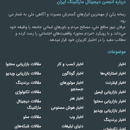
درباره انجمن دیجیتال مارکتینگ ایران
رسانه يكي از مهمترین ابزارهاي گسترش بصیرت و آگاهی ملی به شمار می
رود.
عرفان نیوز منافع ملي، مصالح مردم و باورهاي ايماني جامعه را وظيفه خود
مي‌داند و با رويكرد «مردم‌ محور» واقعيت‌هاي اجتماعي را رصد کرده و
مطالب مفید را در اختیار کاربران خود قرار میدهد.
موضوعات
اخبار
اخبار کسب و کار
مقالات بازاریابی محتوا
اخبار استارتاپ‌ها
اخبار گوناگون
مقالات بازاریابی ویدیو
اخبار اینترنت
اخبار موتورهای
مقالات برندینگ
جستجو
اخبار بازاریابی ایمیل
مقالات تکنولوژی
اخبار هنر
اخبار بازاریابی محتوا
مقالات دیجیتال
اخبار هوش مصنوعی
مارکتینگ
اخبار بازاریابی ویدیو
اخبار وب
مقالات سئو
اخبار برندینگ
دنیای تبلیغات
مقالات شبکه‌های
اخبار تکنولوژی