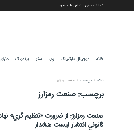
درباره انجمن
تماس با انجمن
خانه
دیجیتال مارکتینگ
وب
سئو
برندینگ
دنیای 
خانه
برچسب
صنعت رمزارز
برچسب:
صنعت رمزارز
صنعت رمزارز؛ از ضرورت «تنظيم گري» نهاد
قانوني انتشار ليست هشدار