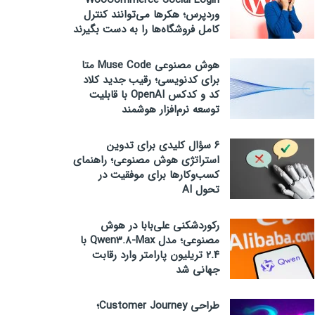
WooCommerce Social Login
وردپرس؛ هکرها می‌توانند کنترل
کامل فروشگاه‌ها را به دست بگیرند
هوش مصنوعی Muse Code متا
برای کدنویسی؛ رقیب جدید کلاد
کد و کدکس OpenAI با قابلیت
توسعه نرم‌افزار هوشمند
۶ سؤال کلیدی برای تدوین
استراتژی هوش مصنوعی؛ راهنمای
کسب‌وکارها برای موفقیت در
تحول AI
رکوردشکنی علی‌بابا در هوش
مصنوعی؛ مدل Qwen3.8-Max با
۲.۴ تریلیون پارامتر وارد رقابت
جهانی شد
طراحی Customer Journey؛