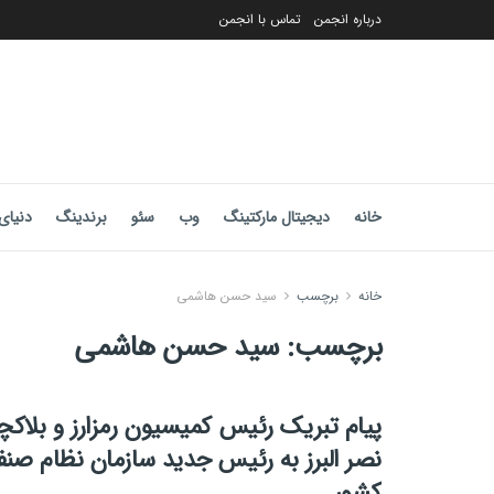
درباره انجمن
تماس با انجمن
خانه
دیجیتال مارکتینگ
وب
سئو
برندینگ
دنیای 
خانه
برچسب
سيد حسن هاشمى
برچسب:
سيد حسن هاشمى
پیام تبریک رئيس كميسيون رمزارز و بلاكچ
نصر البرز به رئيس جدید سازمان نظام صنفى
كشور