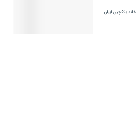
خانه بلاكچين ايران