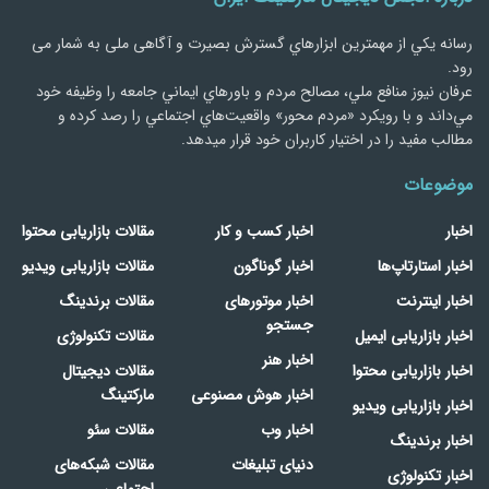
رسانه يكي از مهمترین ابزارهاي گسترش بصیرت و آگاهی ملی به شمار می
رود.
عرفان نیوز منافع ملي، مصالح مردم و باورهاي ايماني جامعه را وظيفه خود
مي‌داند و با رويكرد «مردم‌ محور» واقعيت‌هاي اجتماعي را رصد کرده و
مطالب مفید را در اختیار کاربران خود قرار میدهد.
موضوعات
اخبار
اخبار کسب و کار
مقالات بازاریابی محتوا
اخبار استارتاپ‌ها
اخبار گوناگون
مقالات بازاریابی ویدیو
اخبار اینترنت
اخبار موتورهای
مقالات برندینگ
جستجو
اخبار بازاریابی ایمیل
مقالات تکنولوژی
اخبار هنر
اخبار بازاریابی محتوا
مقالات دیجیتال
اخبار هوش مصنوعی
مارکتینگ
اخبار بازاریابی ویدیو
اخبار وب
مقالات سئو
اخبار برندینگ
دنیای تبلیغات
مقالات شبکه‌های
اخبار تکنولوژی
اجتماعی