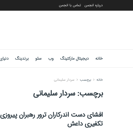
درباره انجمن
تماس با انجمن
خانه
دیجیتال مارکتینگ
وب
سئو
برندینگ
دنیای 
خانه
برچسب
سردار سلیمانی
برچسب:
سردار سلیمانی
افشای دست اندرکاران ترور رهبران پیروزی
تکفیری داعش