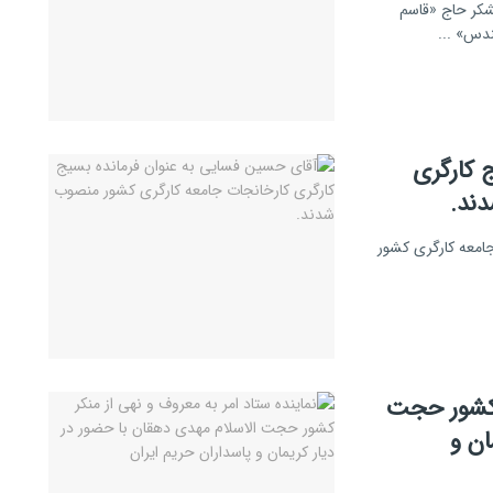
شکر حاج «قاسم
دس» ...
 کارگری
ند.
امعه کارگری کشور
ر کشور حجت
ان و