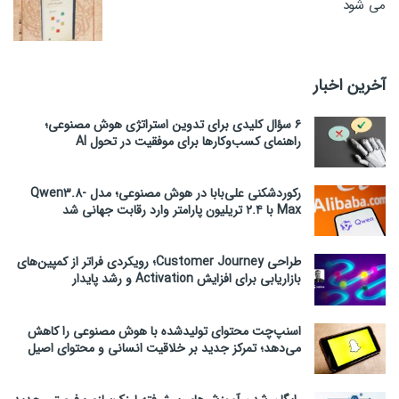
می شود
آخرین اخبار
۶ سؤال کلیدی برای تدوین استراتژی هوش مصنوعی؛
راهنمای کسب‌وکارها برای موفقیت در تحول AI
رکوردشکنی علی‌بابا در هوش مصنوعی؛ مدل Qwen3.8-
Max با ۲.۴ تریلیون پارامتر وارد رقابت جهانی شد
طراحی Customer Journey؛ رویکردی فراتر از کمپین‌های
بازاریابی برای افزایش Activation و رشد پایدار
اسنپ‌چت محتوای تولیدشده با هوش مصنوعی را کاهش
می‌دهد؛ تمرکز جدید بر خلاقیت انسانی و محتوای اصیل