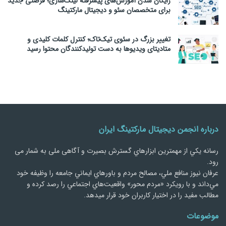
رایگان شدن آموزش‌های پیشرفته لینک‌سازی؛ فرصتی جدید
برای متخصصان سئو و دیجیتال مارکتینگ
تغییر بزرگ در سئوی تیک‌تاک؛ کنترل کلمات کلیدی و
متادیتای ویدیوها به دست تولیدکنندگان محتوا رسید
درباره انجمن دیجیتال مارکتینگ ایران
رسانه يكي از مهمترین ابزارهاي گسترش بصیرت و آگاهی ملی به شمار می
رود.
عرفان نیوز منافع ملي، مصالح مردم و باورهاي ايماني جامعه را وظيفه خود
مي‌داند و با رويكرد «مردم‌ محور» واقعيت‌هاي اجتماعي را رصد کرده و
مطالب مفید را در اختیار کاربران خود قرار میدهد.
موضوعات