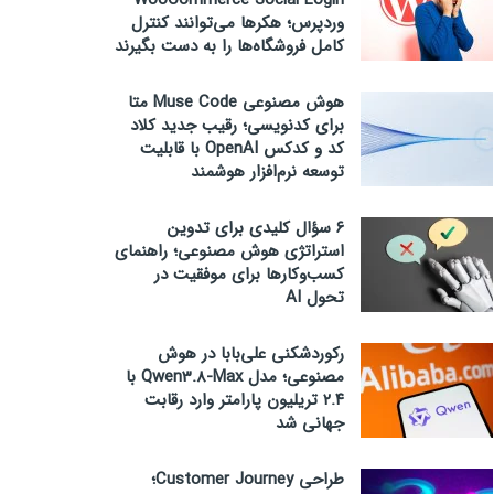
WooCommerce Social Login
وردپرس؛ هکرها می‌توانند کنترل
کامل فروشگاه‌ها را به دست بگیرند
هوش مصنوعی Muse Code متا
برای کدنویسی؛ رقیب جدید کلاد
کد و کدکس OpenAI با قابلیت
توسعه نرم‌افزار هوشمند
۶ سؤال کلیدی برای تدوین
استراتژی هوش مصنوعی؛ راهنمای
کسب‌وکارها برای موفقیت در
تحول AI
رکوردشکنی علی‌بابا در هوش
مصنوعی؛ مدل Qwen3.8-Max با
۲.۴ تریلیون پارامتر وارد رقابت
جهانی شد
طراحی Customer Journey؛