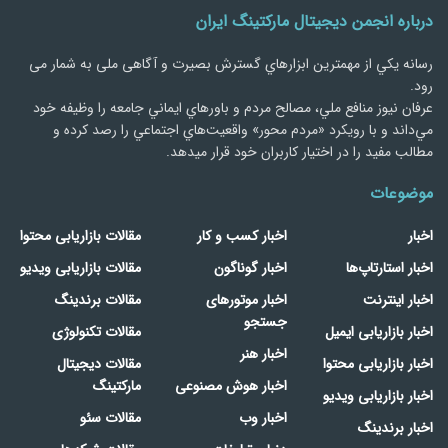
درباره انجمن دیجیتال مارکتینگ ایران
رسانه يكي از مهمترین ابزارهاي گسترش بصیرت و آگاهی ملی به شمار می
رود.
عرفان نیوز منافع ملي، مصالح مردم و باورهاي ايماني جامعه را وظيفه خود
مي‌داند و با رويكرد «مردم‌ محور» واقعيت‌هاي اجتماعي را رصد کرده و
مطالب مفید را در اختیار کاربران خود قرار میدهد.
موضوعات
اخبار
اخبار کسب و کار
مقالات بازاریابی محتوا
اخبار استارتاپ‌ها
اخبار گوناگون
مقالات بازاریابی ویدیو
اخبار اینترنت
اخبار موتورهای
مقالات برندینگ
جستجو
اخبار بازاریابی ایمیل
مقالات تکنولوژی
اخبار هنر
اخبار بازاریابی محتوا
مقالات دیجیتال
اخبار هوش مصنوعی
مارکتینگ
اخبار بازاریابی ویدیو
اخبار وب
مقالات سئو
اخبار برندینگ