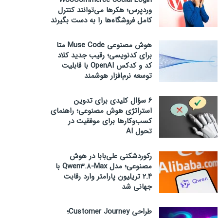
WooCommerce Social Login
وردپرس؛ هکرها می‌توانند کنترل
کامل فروشگاه‌ها را به دست بگیرند
هوش مصنوعی Muse Code متا
برای کدنویسی؛ رقیب جدید کلاد
کد و کدکس OpenAI با قابلیت
توسعه نرم‌افزار هوشمند
۶ سؤال کلیدی برای تدوین
استراتژی هوش مصنوعی؛ راهنمای
کسب‌وکارها برای موفقیت در
تحول AI
رکوردشکنی علی‌بابا در هوش
مصنوعی؛ مدل Qwen3.8-Max با
۲.۴ تریلیون پارامتر وارد رقابت
جهانی شد
طراحی Customer Journey؛