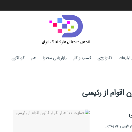
تبلیغات
تکنولوژی
کسب و کار
بازاریابی محتوا
هنر
گوناگون
 و جغرافیایی جبهه¬ی