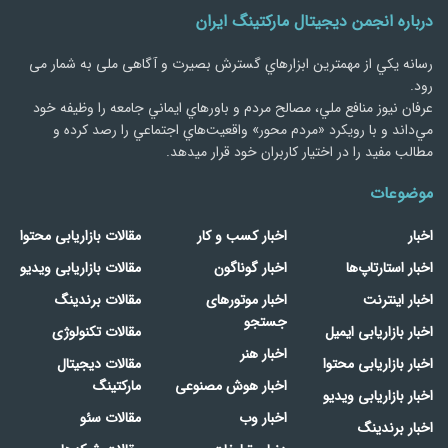
درباره انجمن دیجیتال مارکتینگ ایران
رسانه يكي از مهمترین ابزارهاي گسترش بصیرت و آگاهی ملی به شمار می
رود.
عرفان نیوز منافع ملي، مصالح مردم و باورهاي ايماني جامعه را وظيفه خود
مي‌داند و با رويكرد «مردم‌ محور» واقعيت‌هاي اجتماعي را رصد کرده و
مطالب مفید را در اختیار کاربران خود قرار میدهد.
موضوعات
اخبار
اخبار کسب و کار
مقالات بازاریابی محتوا
اخبار استارتاپ‌ها
اخبار گوناگون
مقالات بازاریابی ویدیو
اخبار اینترنت
اخبار موتورهای
مقالات برندینگ
جستجو
اخبار بازاریابی ایمیل
مقالات تکنولوژی
اخبار هنر
اخبار بازاریابی محتوا
مقالات دیجیتال
اخبار هوش مصنوعی
مارکتینگ
اخبار بازاریابی ویدیو
اخبار وب
مقالات سئو
اخبار برندینگ