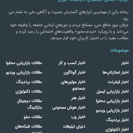
رسانه يكي از مهمترین ابزارهاي گسترش بصیرت و آگاهی ملی به شمار می
رود.
عرفان نیوز منافع ملي، مصالح مردم و باورهاي ايماني جامعه را وظيفه خود
مي‌داند و با رويكرد «مردم‌ محور» واقعيت‌هاي اجتماعي را رصد کرده و
مطالب مفید را در اختیار کاربران خود قرار میدهد.
موضوعات
اخبار
اخبار کسب و کار
مقالات بازاریابی محتوا
اخبار استارتاپ‌ها
اخبار گوناگون
مقالات بازاریابی ویدیو
اخبار اینترنت
اخبار موتورهای
مقالات برندینگ
جستجو
اخبار بازاریابی ایمیل
مقالات تکنولوژی
اخبار هنر
اخبار بازاریابی محتوا
مقالات دیجیتال
اخبار هوش مصنوعی
مارکتینگ
اخبار بازاریابی ویدیو
اخبار وب
مقالات سئو
اخبار برندینگ
دنیای تبلیغات
مقالات شبکه‌های
اخبار تکنولوژی
اجتماعی