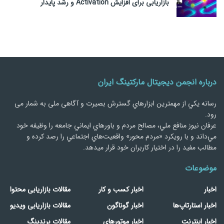
بازاریابی برای افزایش Activation و رشد پایدار
درباره انجمن دیجیتال مارکتینگ ایران
رسانه يكي از مهمترین ابزارهاي گسترش بصیرت و آگاهی ملی به شمار می
رود.
عرفان نیوز منافع ملي، مصالح مردم و باورهاي ايماني جامعه را وظيفه خود
مي‌داند و با رويكرد «مردم‌ محور» واقعيت‌هاي اجتماعي را رصد کرده و
مطالب مفید را در اختیار کاربران خود قرار میدهد.
موضوعات
اخبار
اخبار کسب و کار
مقالات بازاریابی محتوا
اخبار استارتاپ‌ها
اخبار گوناگون
مقالات بازاریابی ویدیو
اخبار اینترنت
اخبار موتورهای
مقالات برندینگ