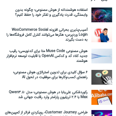
استفاده هوشمندانه از هوش مصنوعی؛ چگونه بدون
وابستگی، قدرت یادگیری و تفکر خود را حفظ کنیم؟
آسیب‌پذیری بحرانی افزونه WooCommerce Social
Login وردپرس؛ هکرها می‌توانند کنترل کامل فروشگاه‌ها را
به دست بگیرند
هوش مصنوعی Muse Code متا برای کدنویسی؛ رقیب
جدید کلاد کد و کدکس OpenAI با قابلیت توسعه نرم‌افزار
هوشمند
۶ سؤال کلیدی برای تدوین استراتژی هوش مصنوعی؛
راهنمای کسب‌وکارها برای موفقیت در تحول AI
رکوردشکنی علی‌بابا در هوش مصنوعی؛ مدل Qwen3.8-
Max با ۲.۴ تریلیون پارامتر وارد رقابت جهانی شد
طراحی Customer Journey؛ رویکردی فراتر از کمپین‌های