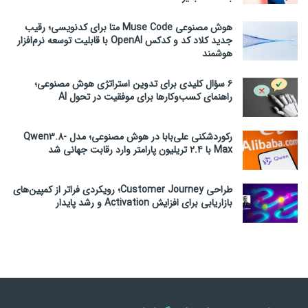
هوش مصنوعی Muse Code متا برای کدنویسی؛ رقیب
جدید کلاد کد و کدکس OpenAI با قابلیت توسعه نرم‌افزار
هوشمند
۶ سؤال کلیدی برای تدوین استراتژی هوش مصنوعی؛
راهنمای کسب‌وکارها برای موفقیت در تحول AI
رکوردشکنی علی‌بابا در هوش مصنوعی؛ مدل Qwen3.8-
Max با ۲.۴ تریلیون پارامتر وارد رقابت جهانی شد
طراحی Customer Journey؛ رویکردی فراتر از کمپین‌های
بازاریابی برای افزایش Activation و رشد پایدار