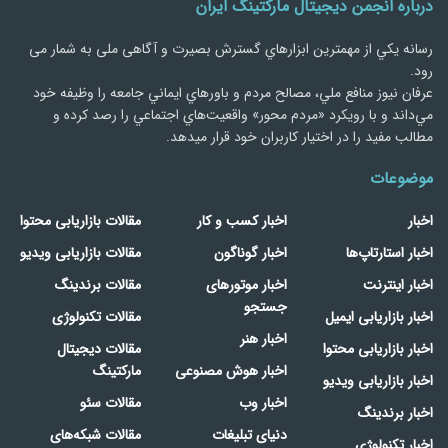
درباره انجمن دیجیتال مارکتینگ ایران
رسانه يكي از مهمترین ابزارهاي گسترش بصیرت و آگاهی ملی به شمار می
رود.
عرفان نیوز منافع ملي، مصالح مردم و باورهاي ايماني جامعه را وظيفه خود
مي‌داند و با رويكرد «مردم‌ محور» واقعيت‌هاي اجتماعي را رصد کرده و
مطالب مفید را در اختیار کاربران خود قرار میدهد.
موضوعات
اخبار
اخبار کسب و کار
مقالات بازاریابی محتوا
اخبار استارتاپ‌ها
اخبار گوناگون
مقالات بازاریابی ویدیو
اخبار اینترنت
اخبار موتورهای
مقالات برندینگ
جستجو
اخبار بازاریابی ایمیل
مقالات تکنولوژی
اخبار هنر
اخبار بازاریابی محتوا
مقالات دیجیتال
اخبار هوش مصنوعی
مارکتینگ
اخبار بازاریابی ویدیو
اخبار وب
مقالات سئو
اخبار برندینگ
دنیای تبلیغات
مقالات شبکه‌های
اخبار تکنولوژی