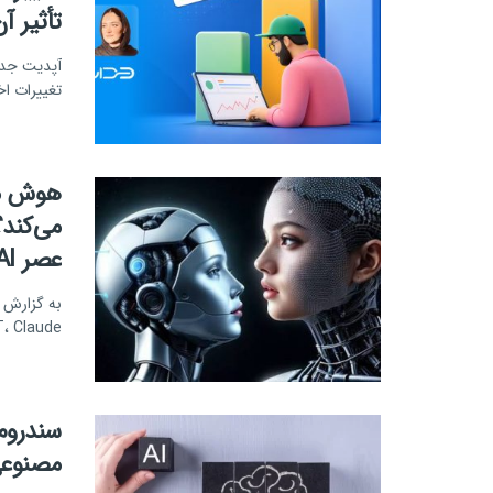
تأثیر آ
تغییرات ا
هوش مص
می‌کند؟
عصر AI
به گزارش 
ChatGPT، Claude و دیگر دستیارهای 
سندروم
مصنوعی (AI) در تله توهمِ فهمید