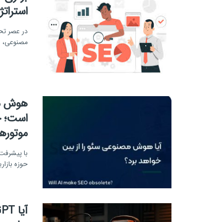
استراتژیست‌ه
در عصر تحو
مصنوعی، نقش مت
هوش مص
موتوره
حوزه بازار