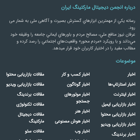
درباره انجمن دیجیتال مارکتینگ ایران
رسانه يكي از مهمترین ابزارهاي گسترش بصیرت و آگاهی ملی به شمار می
رود.
عرفان نیوز منافع ملي، مصالح مردم و باورهاي ايماني جامعه را وظيفه خود
مي‌داند و با رويكرد «مردم‌ محور» واقعيت‌هاي اجتماعي را رصد کرده و
مطالب مفید را در اختیار کاربران خود قرار میدهد.
موضوعات
اخبار
اخبار کسب و کار
مقالات بازاریابی محتوا
اخبار استارتاپ‌ها
اخبار گوناگون
مقالات بازاریابی ویدیو
اخبار اینترنت
اخبار موتورهای
مقالات برندینگ
جستجو
اخبار بازاریابی ایمیل
مقالات تکنولوژی
اخبار هنر
اخبار بازاریابی محتوا
مقالات دیجیتال
اخبار هوش مصنوعی
مارکتینگ
اخبار بازاریابی ویدیو
اخبار وب
مقالات سئو
اخبار برندینگ