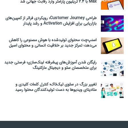
Max با ۲.۴ تریلیون پارامتر وارد رقابت جهانی شد
طراحی Customer Journey؛ رویکردی فراتر از کمپین‌های
بازاریابی برای افزایش Activation و رشد پایدار
اسنپ‌چت محتوای تولیدشده با هوش مصنوعی را کاهش
می‌دهد؛ تمرکز جدید بر خلاقیت انسانی و محتوای اصیل
رایگان شدن آموزش‌های پیشرفته لینک‌سازی؛ فرصتی جدید
برای متخصصان سئو و دیجیتال مارکتینگ
تغییر بزرگ در سئوی تیک‌تاک؛ کنترل کلمات کلیدی و
متادیتای ویدیوها به دست تولیدکنندگان محتوا رسید