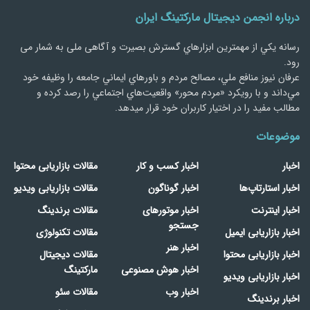
درباره انجمن دیجیتال مارکتینگ ایران
رسانه يكي از مهمترین ابزارهاي گسترش بصیرت و آگاهی ملی به شمار می
رود.
عرفان نیوز منافع ملي، مصالح مردم و باورهاي ايماني جامعه را وظيفه خود
مي‌داند و با رويكرد «مردم‌ محور» واقعيت‌هاي اجتماعي را رصد کرده و
مطالب مفید را در اختیار کاربران خود قرار میدهد.
موضوعات
اخبار
اخبار کسب و کار
مقالات بازاریابی محتوا
اخبار استارتاپ‌ها
اخبار گوناگون
مقالات بازاریابی ویدیو
اخبار اینترنت
اخبار موتورهای
مقالات برندینگ
جستجو
اخبار بازاریابی ایمیل
مقالات تکنولوژی
اخبار هنر
اخبار بازاریابی محتوا
مقالات دیجیتال
اخبار هوش مصنوعی
مارکتینگ
اخبار بازاریابی ویدیو
اخبار وب
مقالات سئو
اخبار برندینگ