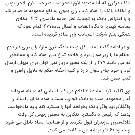
بانک مرکزی که آیا مصوبه لازم الاجراست صراحت لازم الاجرا بودن
و تخلف بانک را اعلام کرد ، رأی بدوی به نفع مجموعه ما صادر شد
و با اعتراض بانک به تجدید نظر احاده دادسری ۴۲۶ , بطلان
معامله کیفری دادگاه انقلاب و اعمال ماده۴۷۷ اقدام نمود که
همگی بنفع شرکت اینجانب رای صادر گردیده است.
او در ادامه گفت : مدیر کل وقت دادگستری مازندران برای بار دوم
احکام ما را زیر سوال برد و خلاف شرع بین اعلام کرد و همانطور
که می دانید 477 را از یک مسیر دوبار نمی توان برای دیوان ارسال
کرد و خود جای سوال دارد و کلیه احکام حکم به دلایل واهی و
کذب نقض شد.
وی تأکید کرد : ماده 39 اعلام می کند اسنادی که به نام سرمایه
گذار مجموعه است به بانک تجارت مسترد شود ما این اسناد را
واگذارکردیم واگر بانک بخواهد آنها را مسترد کند باید دادخواست
بدهد که رئیس دادگستری تنکابن به دستور رئیس کل وقت
دادگستری مازندران قبول نکردند و از همانجا اسناد باطل می شود
و حدود 60 نفر برعلیه من شکایت می کنند.