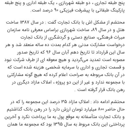
پنج طبقه تجاری ، دو طبقه شهربازی ، یک طبقه اداری و پنج طبقه
پارکینگ طبقاتی با پیشرفت فیزیکی 90 درصد است.
محتشم از مشکل اش با بانک تجارت گفت : در سال 1387 ساخت
هتل و در سال 89، ساخت شهربازی براساس معرفی نامه سازمان
میراث فرهنگی، صنایع دستی و گردشگری از بانک تجارت
درخواست مشارکت مدنی هر کدام بمدت ده ساله منعقد شد و هر
سال این قرارداد تا تاریخ دهم آبان سال ۹۶ که تاریخ صدور
مصوبه است تمدید می‌گردید و هیچ معوقه ای از طرف شرکت نبود
و قسمت تجاری و اداری با سرمایه شخصی هزینه شده است که
در آن بانک مربوطه به صراحت اعلام کرده که هیچ گونه مشارکتی
با مجموعه ندارد و غیر از این دو پروژه ، املاک مازاد دیگری در
رهن بانک قرار گرفته است .
محتشم ادامه داد : املاکِ مازاد 35 درصد این مجموعه را که در
حال حاضر 800 میلیارد تومان ارزش دارد را در رهن بانک گذاشتیم
و بانک تجارت متأسفانه به موقع پول به ما پرداخت نکرد و آخرین
پرداختی این بانک مربوط به سال 1395 بود که مجموعه ما همان