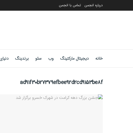
درباره انجمن
تماس با انجمن
خانه
دیجیتال مارکتینگ
وب
سئو
برندینگ
دنیای 
ad91f30b27379efbee92d2cd9153be8f