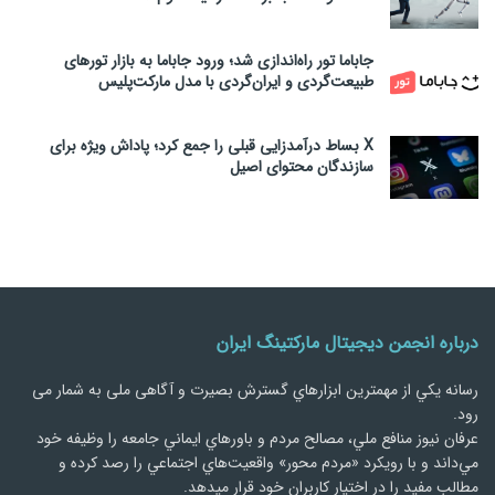
جاباما تور راه‌اندازی شد؛ ورود جاباما به بازار تورهای
طبیعت‌گردی و ایران‌گردی با مدل مارکت‌پلیس
X بساط درآمدزایی قبلی را جمع کرد؛ پاداش ویژه برای
سازندگان محتوای اصیل
درباره انجمن دیجیتال مارکتینگ ایران
رسانه يكي از مهمترین ابزارهاي گسترش بصیرت و آگاهی ملی به شمار می
رود.
عرفان نیوز منافع ملي، مصالح مردم و باورهاي ايماني جامعه را وظيفه خود
مي‌داند و با رويكرد «مردم‌ محور» واقعيت‌هاي اجتماعي را رصد کرده و
مطالب مفید را در اختیار کاربران خود قرار میدهد.