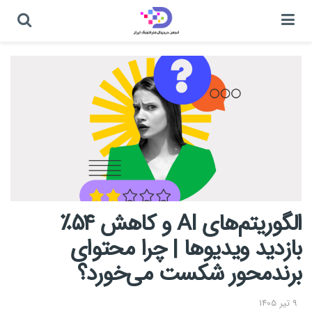
الگوریتم‌های AI و کاهش ۵۴٪
بازدید ویدیوها | چرا محتوای
برندمحور شکست می‌خورد؟
9 تیر 1405