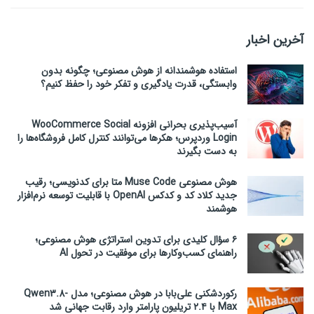
آخرین اخبار
استفاده هوشمندانه از هوش مصنوعی؛ چگونه بدون
وابستگی، قدرت یادگیری و تفکر خود را حفظ کنیم؟
آسیب‌پذیری بحرانی افزونه WooCommerce Social
Login وردپرس؛ هکرها می‌توانند کنترل کامل فروشگاه‌ها را
به دست بگیرند
هوش مصنوعی Muse Code متا برای کدنویسی؛ رقیب
جدید کلاد کد و کدکس OpenAI با قابلیت توسعه نرم‌افزار
هوشمند
۶ سؤال کلیدی برای تدوین استراتژی هوش مصنوعی؛
راهنمای کسب‌وکارها برای موفقیت در تحول AI
رکوردشکنی علی‌بابا در هوش مصنوعی؛ مدل Qwen3.8-
Max با ۲.۴ تریلیون پارامتر وارد رقابت جهانی شد