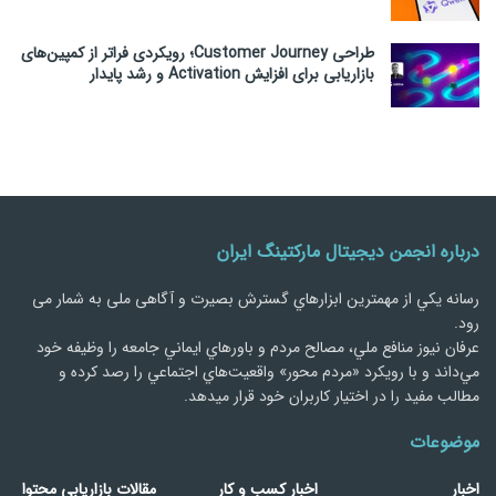
طراحی Customer Journey؛ رویکردی فراتر از کمپین‌های
بازاریابی برای افزایش Activation و رشد پایدار
درباره انجمن دیجیتال مارکتینگ ایران
رسانه يكي از مهمترین ابزارهاي گسترش بصیرت و آگاهی ملی به شمار می
رود.
عرفان نیوز منافع ملي، مصالح مردم و باورهاي ايماني جامعه را وظيفه خود
مي‌داند و با رويكرد «مردم‌ محور» واقعيت‌هاي اجتماعي را رصد کرده و
مطالب مفید را در اختیار کاربران خود قرار میدهد.
موضوعات
اخبار
اخبار کسب و کار
مقالات بازاریابی محتوا