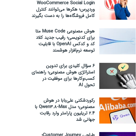
WooCommerce Social Login
وردپرس؛ هکرها می‌توانند کنترل
کامل فروشگاه‌ها را به دست بگیرند
هوش مصنوعی Muse Code متا
برای کدنویسی؛ رقیب جدید کلاد
کد و کدکس OpenAI با قابلیت
توسعه نرم‌افزار هوشمند
۶ سؤال کلیدی برای تدوین
استراتژی هوش مصنوعی؛ راهنمای
کسب‌وکارها برای موفقیت در
تحول AI
رکوردشکنی علی‌بابا در هوش
مصنوعی؛ مدل Qwen3.8-Max با
۲.۴ تریلیون پارامتر وارد رقابت
جهانی شد
طراحی Customer Journey؛