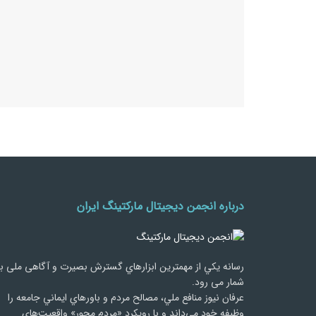
درباره انجمن دیجیتال مارکتینگ ایران
رسانه يكي از مهمترین ابزارهاي گسترش بصیرت و آگاهی ملی ب
شمار می رود.
عرفان نیوز منافع ملي، مصالح مردم و باورهاي ايماني جامعه را
وظيفه خود مي‌داند و با رويكرد «مردم‌ محور» واقعيت‌هاي