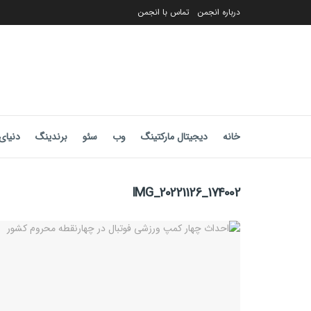
درباره انجمن
تماس با انجمن
خانه
دیجیتال مارکتینگ
وب
سئو
برندینگ
دنیای 
IMG_20221126_174002